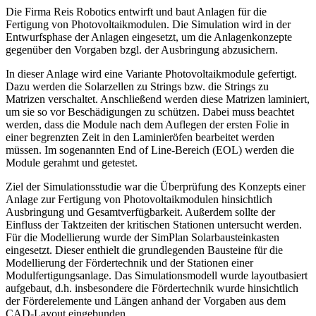
Die Firma Reis Robotics entwirft und baut Anlagen für die
Fertigung von Photovoltaikmodulen. Die Simulation wird in der
Entwurfsphase der Anlagen eingesetzt, um die Anlagenkonzepte
gegenüber den Vorgaben bzgl. der Ausbringung abzusichern.
In dieser Anlage wird eine Variante Photovoltaikmodule gefertigt.
Dazu werden die Solarzellen zu Strings bzw. die Strings zu
Matrizen verschaltet. Anschließend werden diese Matrizen laminiert,
um sie so vor Beschädigungen zu schützen. Dabei muss beachtet
werden, dass die Module nach dem Auflegen der ersten Folie in
einer begrenzten Zeit in den Laminieröfen bearbeitet werden
müssen. Im sogenannten End of Line-Bereich (EOL) werden die
Module gerahmt und getestet.
Ziel der Simulationsstudie war die Überprüfung des Konzepts einer
Anlage zur Fertigung von Photovoltaikmodulen hinsichtlich
Ausbringung und Gesamtverfügbarkeit. Außerdem sollte der
Einfluss der Taktzeiten der kritischen Stationen untersucht werden.
Für die Modellierung wurde der SimPlan Solarbausteinkasten
eingesetzt. Dieser enthielt die grundlegenden Bausteine für die
Modellierung der Fördertechnik und der Stationen einer
Modulfertigungsanlage. Das Simulationsmodell wurde layoutbasiert
aufgebaut, d.h. insbesondere die Fördertechnik wurde hinsichtlich
der Förderelemente und Längen anhand der Vorgaben aus dem
CAD-Layout eingebunden.